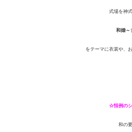
式場を神
和婚～
をテーマに衣裳や、
☆恒例の
和の