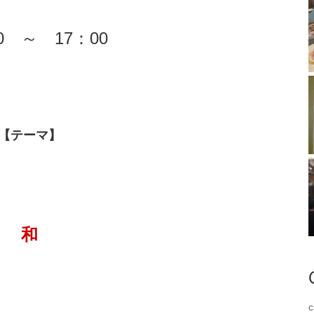
0 ～ 17：00
【テーマ】
和