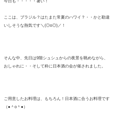
今日も・・・・・暑い！
ここは、ブラジル？はたまた常夏のハワイ？・・かと勘違
いしそうな熱気です＼(◎o◎)／！
そんな中、先日は9階シュシュからの夜景を眺めながら、
おしゃれに・・そして粋に日本酒の会が催されました。
ご用意したお料理は、もちろん！日本酒に合うお料理です
（●＾o＾●）