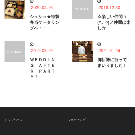
2020.04.16
2016.12.30
シュシュ★特製
☆楽しい仲間ヽ
弁当ケータリン
(^。^)ノ仲間は楽
グへ・・・
し☆
2012.03.19
2021.01.24
ＷＥＤＤＩＮ
御祈祷に行って
Ｇ ＡＦＴＥ
まいりました！
Ｒ ＰＡＲＴ
Ｙ！
トップページ
ウェディング