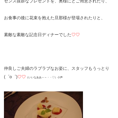
センス抜群なプレゼントを、奥様にとご用意されたり、
お食事の後に花束を抱えた旦那様が登場されたりと、
素敵な素敵な記念日ディナーでした
♡♡
仲良しご夫婦のラブラブなお姿に、スタッフもうっとり
(゜o゜)
♡♡
（
いいなああ～～・・♡）小声