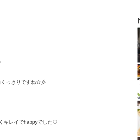
♪
山くっきりですね☆彡
キレイでhappyでした♡