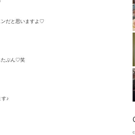
♡
ュンだと思いますよ♡
…たぶん♡笑
ます♪