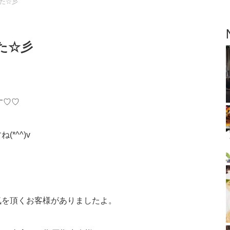
た☆彡
た☆彡
す♡♡
*^^)v
気を頂くお客様がありましたよ。