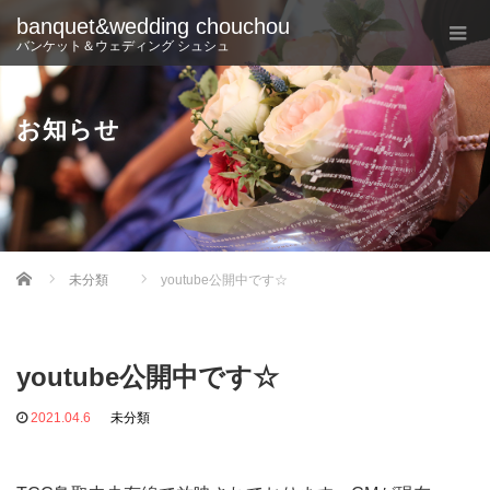
banquet&wedding chouchou
バンケット＆ウェディング シュシュ
お知らせ
Home
未分類
youtube公開中です☆
youtube公開中です☆
2021.04.6
未分類