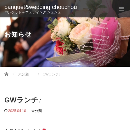
banquet&wedding chouchou
バンケット＆ウェディング シュシュ
お知らせ
Home
未分類
GWランチ♪
GWランチ♪
2025.04.10
未分類