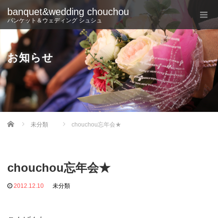
banquet&wedding chouchou
バンケット＆ウェディング シュシュ
お知らせ
Home
未分類
chouchou忘年会★
chouchou忘年会★
2012.12.10
未分類