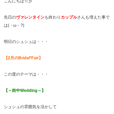
こんにちは☆彡
先日の
ヴァレンタイン
も終わり
カップル
さんも増えた事で
は(・ω・?)
明日のシュシュは・・・
【2月のBridal*Fair】
この度のテーマは・・・
【～街中Wedding～】
シュシュの雰囲気を活かして