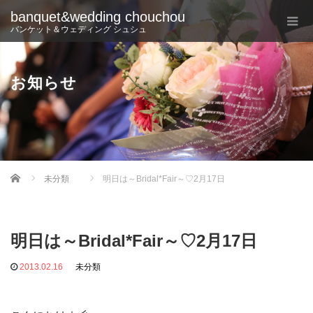
banquet&wedding chouchou
バンケット＆ウェディング シュシュ
お知らせ
Home
未分類
明日は～Bridal*Fair～♡2月17日
明日は～Bridal*Fair～♡2月17日
2013.02.16
未分類