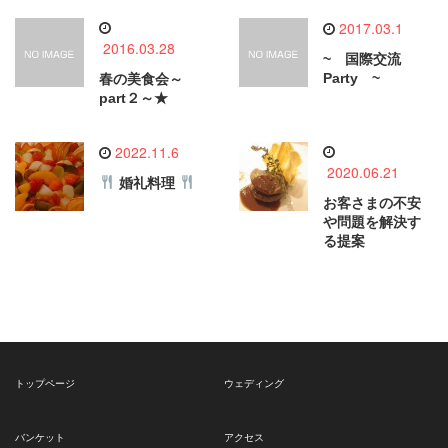
2017.03.1
2016.03.28
~ 国際交流
Party ~
春の美食会～
part２～★
2022.11.6
2020.06.21
婚礼料理
お客さまの不安
や問題を解決す
る提案
トップページ
ウェディング
バンケット
アクセス