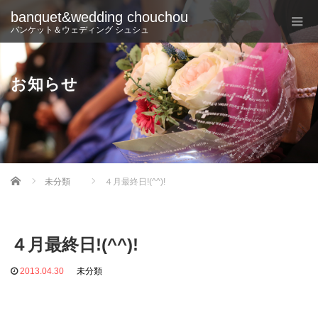
banquet&wedding chouchou
バンケット＆ウェディング シュシュ
お知らせ
Home
未分類
４月最終日!(^^)!
４月最終日!(^^)!
2013.04.30
未分類