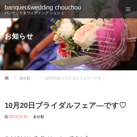
banquet&wedding chouchou
バンケット＆ウェディング シュシュ
お知らせ
Home
未分類
10月20日ブライダルフェア―です♡
10月20日ブライダルフェア―です♡
2013.10.15
未分類