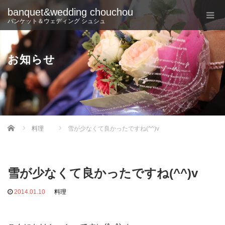
banquet&wedding chouchou
バンケット＆ウェディング シュシュ
お知らせ
Home
料理
雪が少なくて良かったですね(^^)v
雪が少なくて良かったですね(^^)v
2014.01.10
料理