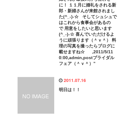
に！ １１月に婚礼をされる新
郎・新婦さんが来館されまし
た(^_-)-☆ そしてシュシュで
はこれから食事会があるの
で 用意をしたいと思います
(^_-)-☆ 喜んでいただけるよ
うに頑張ります（＾ｖ＾） 料
理の写真を撮ったらブログに
載せますね☆ ,2011/5/11
0:00,admin,postブライダル
フェア（＾ｖ＾）”
2011.07.16
明日は！！