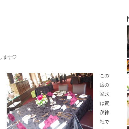
します♡
この
度の
挙式
は賀
茂神
社で