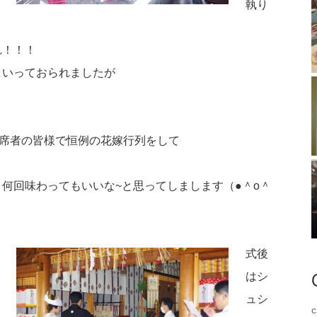
執り
れ！！！
といっておられましたが
出席者の皆様で恒例の花嫁行列をして
何回味わってもいいな~と思ってしまします（●＾o＾
式後
はシ
ュシ