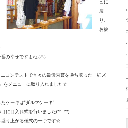
ュに
戻
り、
お披
☆
一番の幸せですよね♡♡
カニコンテストで堂々の最優秀賞を勝ち取った「紅ズ
」をメニューに取り入れました☆
たケーキは”ダルマケーキ”
に目入れ式を行いました(*^_^*)
も盛り上がる儀式の一つです☆