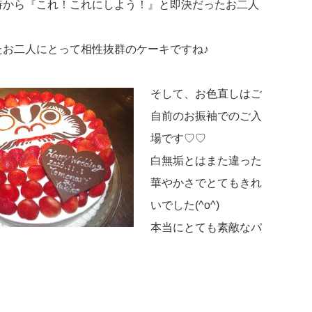
時から『これ！これにしよう！』と即決だったお二人
たお二人にとって相性抜群のケーキですね♪
そして、お色直しはご
自前のお振袖でのご入
場です♡♡
白無垢とはまた違った
華やかさでとてもきれ
いでした(^o^)
本当にとても素敵なパ