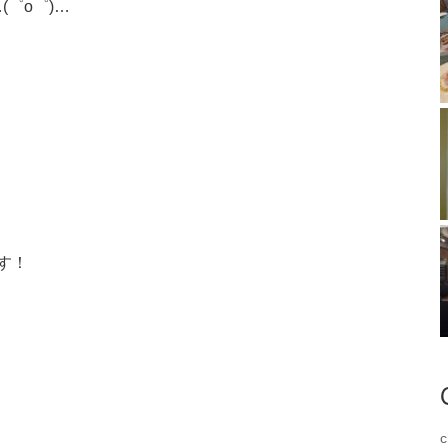
゜o゜)…
す！