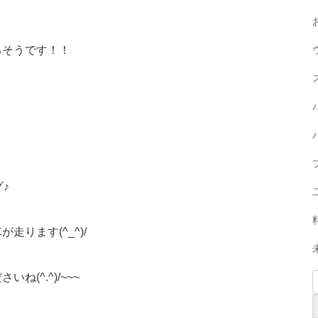
るそうです！！
♪
ります(^_^)/
(^.^)/~~~