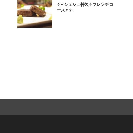
✧✧シュシュ特製✧フレンチコ
ース✧✧