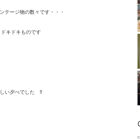
ィンテージ物の数々です・・・
、ドキドキものです
い夕べでした !!