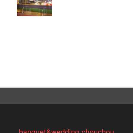
banquet&wedding chouchou