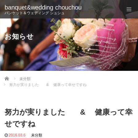
banquet&wedding chouchou
バンケット＆ウェディング シュシュ
お知らせ
Home
未分類
努力が実りました & 健康って幸せですね
努力が実りました & 健康って幸
せですね
2016.03.6
未分類