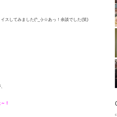
してみました(^_-)-☆あっ！余談でした(笑)
が、
た～！