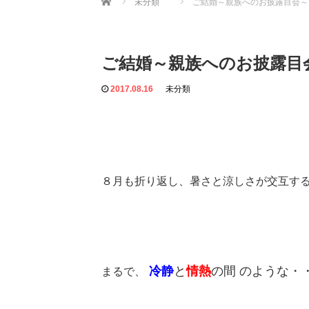
未分類
ご結婚～親族へのお披露目会～
ご結婚～親族へのお披露目
2017.08.16
未分類
８月も折り返し、暑さと涼しさが交互す
冷静
と
情熱
の間 のような・
まるで、