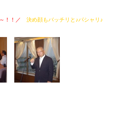
杯～！！／
決め顔もバッチリと♪パシャリ♪