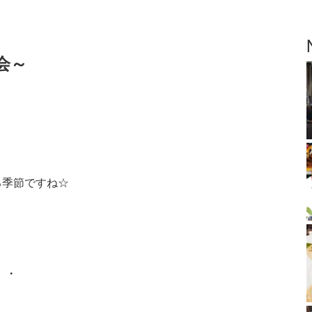
会～
る季節ですね☆
・・