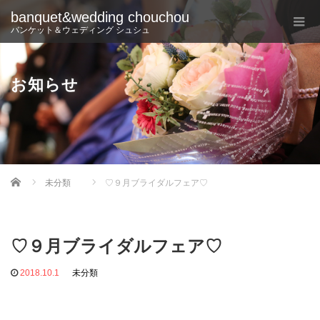
banquet&wedding chouchou
バンケット＆ウェディング シュシュ
お知らせ
Home
未分類
♡９月ブライダルフェア♡
♡９月ブライダルフェア♡
2018.10.1
未分類