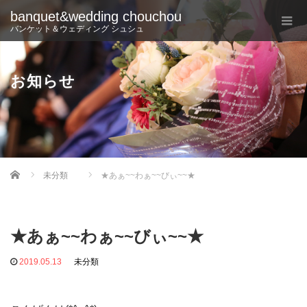
banquet&wedding chouchou
バンケット＆ウェディング シュシュ
お知らせ
Home
未分類
★あぁ~~わぁ~~びぃ~~★
★あぁ~~わぁ~~びぃ~~★
2019.05.13
未分類