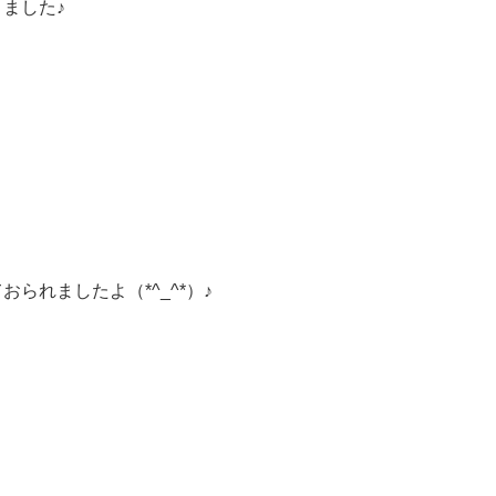
ました♪
られましたよ（*^_^*）♪