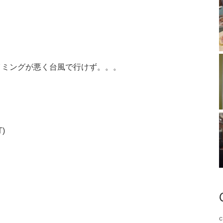
イミングが悪く台風で行けず。。。
)