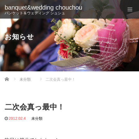
banquet&wedding chouchou
バンケット＆ウェディング シュシュ
お知らせ
Home
未分類
二次会真っ最中！
二次会真っ最中！
2012.02.4
未分類