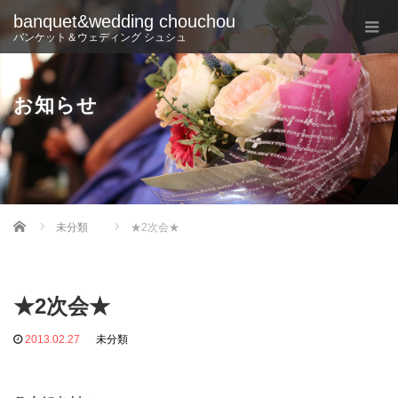
banquet&wedding chouchou
バンケット＆ウェディング シュシュ
お知らせ
Home
未分類
★2次会★
★2次会★
2013.02.27
未分類