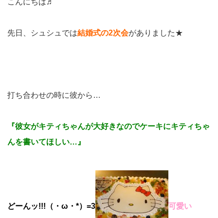
こんにちは♬
先日、シュシュでは
結婚式の2次会
がありました★
打ち合わせの時に彼から…
『彼女がキティちゃんが大好きなのでケーキにキティちゃ
んを書いてほしい…』
どーんッ!!!（・ω・*）=3
可愛い