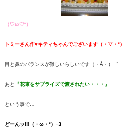
（♡ω♡*）
トミーさん作♥キティちゃんでございます（・▽・*）
目と鼻のバランスが難しいらしいです（・Å・）゛
あと
『花束をサプライズで渡されたい・・・』
という事で…
どーんッ!!!（・ω・*）=3