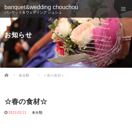
banquet&wedding chouchou
バンケット＆ウェディング シュシュ
お知らせ
Home
未分類
☆春の食材☆
☆春の食材☆
2013.03.21
未分類