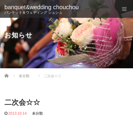
banquet&wedding chouchou
バンケット＆ウェディング シュシュ
お知らせ
Home
未分類
二次会☆☆
二次会☆☆
2013.10.14
未分類