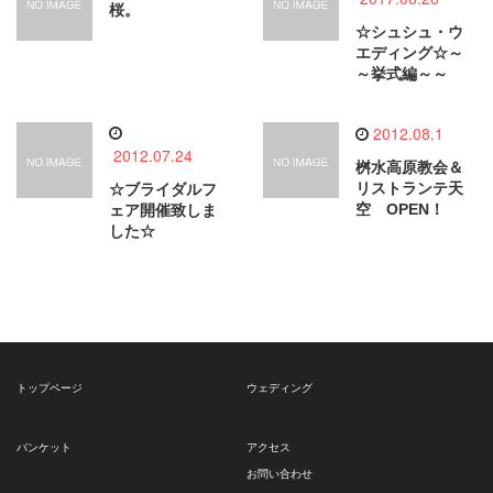
桜。
☆シュシュ・ウ
エディング☆～
～挙式編～～
2012.08.1
2012.07.24
桝水高原教会＆
リストランテ天
☆ブライダルフ
空 OPEN！
ェア開催致しま
した☆
トップページ
ウェディング
バンケット
アクセス
お問い合わせ