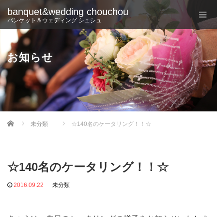
banquet&wedding chouchou
バンケット＆ウェディング シュシュ
お知らせ
Home
未分類
☆140名のケータリング！！☆
☆140名のケータリング！！☆
2016.09.22
未分類