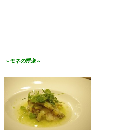
～モネの睡蓮～