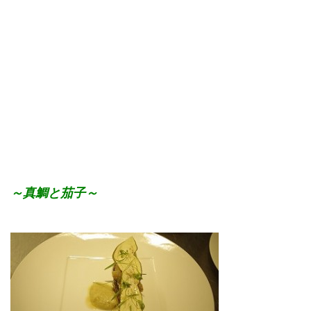
～真鯛と茄子～