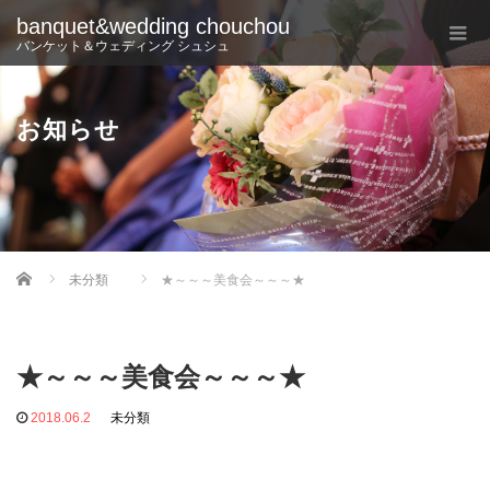
banquet&wedding chouchou
バンケット＆ウェディング シュシュ
お知らせ
Home
未分類
★～～～美食会～～～★
★～～～美食会～～～★
2018.06.2
未分類