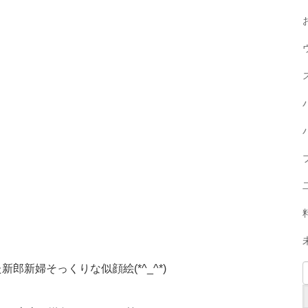
新郎新婦そっくりな似顔絵(*^_^*)