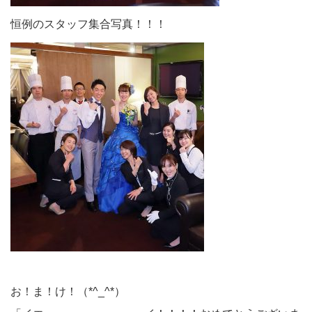
恒例のスタッフ集合写真！！！
お！ま！け！（*^_^*）