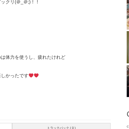
クリ(＠_＠;)！！
のは体力を使うし、疲れたけれど
楽しかったです
トラックバック ( 0 )