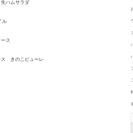
生ハムサラダ
イル
ソース
ス きのこピューレ