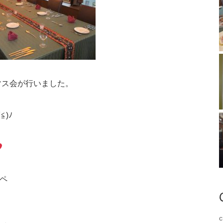
マス会が行いました。
)ﾉ
ペ