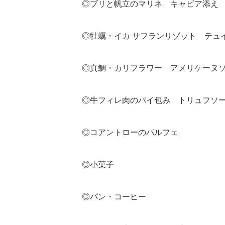
◎ブリと帆立のマリネ キャビア添え 
◎牡蠣・イカ サフランリゾット テュ
◎真鯛・カリフラワー アメリケーヌ
◎牛フィレ肉のパイ包み トリュフソー
◎コアントローのパルフェ
◎小菓子
◎パン・コーヒー